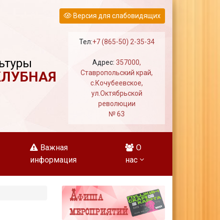
Версия для слабовидящих
Тел:
+7 (865-50) 2-35-34
ьтуры
Адрес:
357000,
КЛУБНАЯ
Ставропольский край,
с.Кочубеевское,
ул.Октябрьской
революции
№ 63
Важная
О
информация
нас