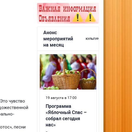
 Это чувство
удожественной
рально-
отос», песни