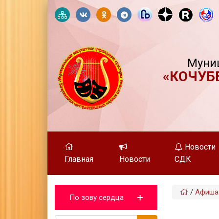
Муни
«КОЧУБ
Новости
Главная
Новости
СДК
/
Афиша
По зову сердца