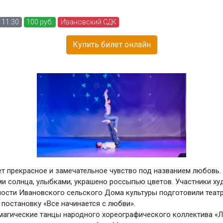
 11:30
100 руб.
Ивановский СДК
Купить билет онлайн
т прекрасное и замечательное чувство под названием любовь.
ми солнца, улыбками, украшено россыпью цветов. Участники х
ости Ивановского сельского Дома культуры подготовили теат
постановку «Все начинается с любви».
магические танцы народного хореографического коллектива «Л