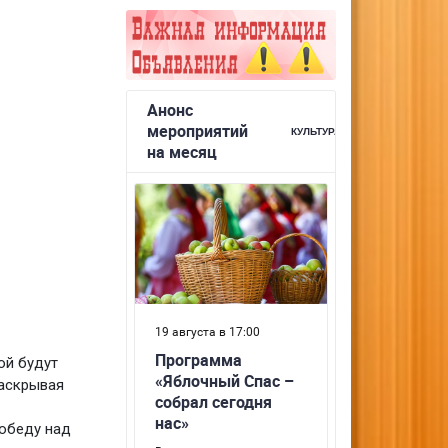
ой будут
раскрывая
Победу над