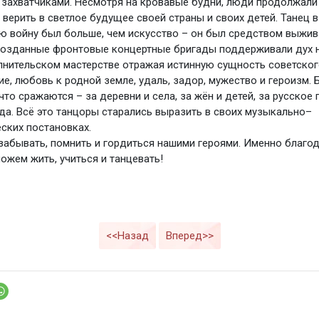
захватчиками. Несмотря на кровавые будни, люди продолжали 
 верить в светлое будущее своей страны и своих детей. Танец 
ю войну был больше, чем искусство – он был средством выжив
озданные фронтовые концертные бригады поддерживали дух н
лнительском мастерстве отражая истинную сущность советског
ие, любовь к родной земле, удаль, задор, мужество и героизм.
что сражаются – за деревни и села, за жён и детей, за русское п
уда. Всё это танцоры старались выразить в своих музыкально–
ских постановках.
 забывать, помнить и гордиться нашими героями. Именно благод
ожем жить, учиться и танцевать!
<<Назад
Вперед>>