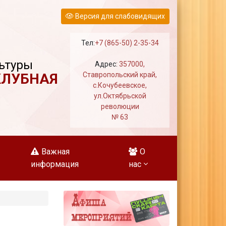
Версия для слабовидящих
Тел:
+7 (865-50) 2-35-34
ьтуры
Адрес:
357000,
КЛУБНАЯ
Ставропольский край,
с.Кочубеевское,
ул.Октябрьской
революции
№ 63
Важная
О
информация
нас