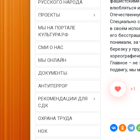
фашистскими 
РУССКОГО НАРОДА
влюбляться и
Отечественну
ПРОЕКТЫ
Специально с
МЫ НА ПОРТАЛЕ
в своём испо
КУЛЬТУРА.РФ
его бесстраш
понимали, за 
СМИ О НАС
березку у пр
хореографиче
МЫ ОНЛАЙН
Главное – не
подвигу, мы м
ДОКУМЕНТЫ
АНТИТЕРРОР
+1
РЕКОМЕНДАЦИИ ДЛЯ
СДК
ОХРАНА ТРУДА
НОК