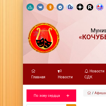
Муни
«КОЧУБ
Новости
Главная
Новости
СДК
/
Афиша
По зову сердца