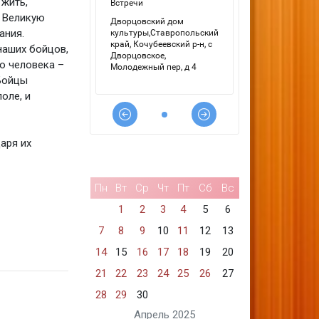
жить,
в Великую
ания.
аших бойцов,
о человека –
 Бойцы
оле, и
аря их
Пн
Вт
Ср
Чт
Пт
Сб
Вс
1
2
3
4
5
6
7
8
9
10
11
12
13
14
15
16
17
18
19
20
21
22
23
24
25
26
27
28
29
30
Апрель 2025