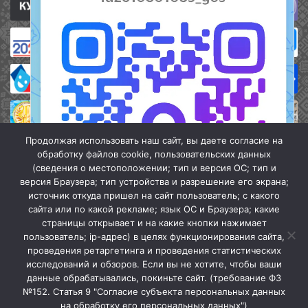
Продолжая использовать наш сайт, вы даете согласие на
обработку файлов cookie, пользовательских данных
(сведения о местоположении; тип и версия ОС; тип и
версия Браузера; тип устройства и разрешение его экрана;
источник откуда пришел на сайт пользователь; с какого
сайта или по какой рекламе; язык ОС и Браузера; какие
страницы открывает и на какие кнопки нажимает
пользователь; ip-адрес) в целях функционирования сайта,
проведения ретаргетинга и проведения статистических
«Кочубеевская централизованная клубная система» © 2026
исследований и обзоров. Если вы не хотите, чтобы ваши
Мы в МАХ
данные обрабатывались, покиньте сайт. (требование ФЗ
№152. Статья 9 "Согласие субъекта персональных данных
г.
Закрыть
на обработку его персональных данных")