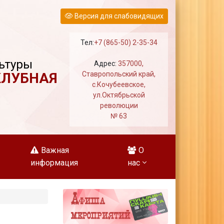
Версия для слабовидящих
Тел:
+7 (865-50) 2-35-34
ьтуры
Адрес:
357000,
КЛУБНАЯ
Ставропольский край,
с.Кочубеевское,
ул.Октябрьской
революции
№ 63
Важная
О
информация
нас