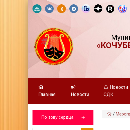
Муни
«КОЧУБ
Новости
Главная
Новости
СДК
/
Мероп
По зову сердца