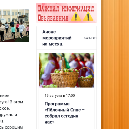
ние»
уга! В этом
ское,
дружно и
ц.
ись хорошим