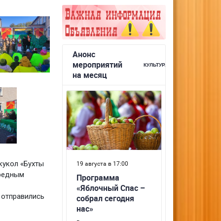
кукол «Бухты
ередным
 отправились