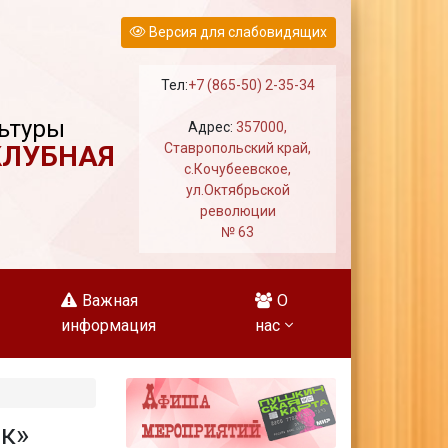
Версия для слабовидящих
Тел:
+7 (865-50) 2-35-34
ьтуры
Адрес:
357000,
КЛУБНАЯ
Ставропольский край,
с.Кочубеевское,
ул.Октябрьской
революции
№ 63
Важная
О
информация
нас
к»