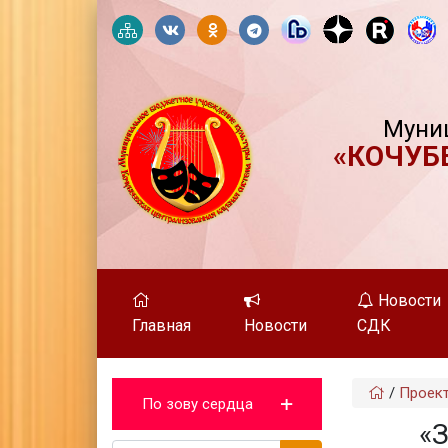
Муни
«КОЧУБ
Новости
Главная
Новости
СДК
/
Проек
По зову сердца
«