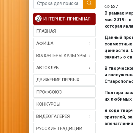
537
В рамках ме
ИНТЕРНЕТ-ПРИЕМНАЯ
мая 2019г. в
которая явл
ГЛАВНАЯ
Данный прое
АФИША
совместных 
ценностей. 
ВОЛОНТЕРЫ КУЛЬТУРЫ
заявить о св
АВТОКЛУБ
В творческо
и заслуженн
ДВИЖЕНИЕ ПЕРВЫХ
Ставропольс
ПРОФСОЮЗ
Полтора час
их любимых 
КОНКУРСЫ
В ходе твор
ВИДЕОГAЛЕРЕЯ
зрителей, р
впечатления
РУССКИЕ ТРАДИЦИИ