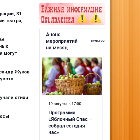
рации, 31
и театра,
.
ве
нных
я могут
ксандр Жуков
кусств
вучали стихи
росы