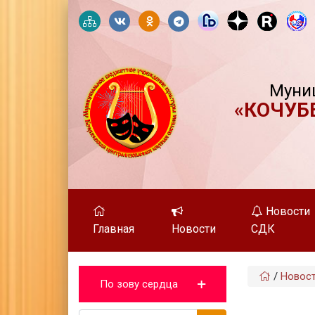
Муни
«КОЧУБ
Новости
Главная
Новости
СДК
/
Новос
По зову сердца