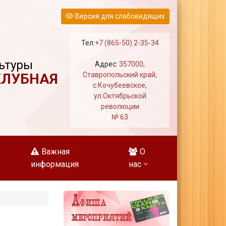
Версия для слабовидящих
Тел:
+7 (865-50) 2-35-34
ьтуры
Адрес:
357000,
КЛУБНАЯ
Ставропольский край,
с.Кочубеевское,
ул.Октябрьской
революции
№ 63
Важная
О
информация
нас