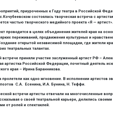
роприятий, приуроченных к Году театра в Российской Феде
 с.Кочубеевском состоялась творческая встреча с артистам
яется частью творческого медийного проекта «Я — артист»
кт проводится в целях объединения жителей края на осно
ярких переживаний, продвижения культурных и нравстве
Создание открытой независимой площадки, где жители кра
оих театральных талантах.
й встрече приняли участие заслуженный артист РФ – Але
ая артистка Российской Федерации, почетный деятель ис
кого края – Ирина Баранникова.
а пролетели как одно мгновение. В исполнении артистов з
поэтов С.А. Есенина, И.А. Бунина, Н. Теффи.
ческой встречи артисты отвечали на многочисленные воп
ассказывая о своей театральной карьере, делились своими
ми от ролей и спектаклей.