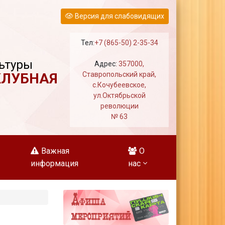
Версия для слабовидящих
Тел:
+7 (865-50) 2-35-34
ьтуры
Адрес:
357000,
КЛУБНАЯ
Ставропольский край,
с.Кочубеевское,
ул.Октябрьской
революции
№ 63
Важная
О
информация
нас