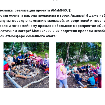
мозаика, реализация проекта #МаМИКС))
отая осень, а как она прекрасна в горах Архыза! И даже н
апугал веселую компанию малышей, их родителей и творч
ело и по-семейному прошло небольшое мероприятие «Оча
латочном лагере! Мамиксики и их родители провели неза
лой атмосфере семейного очага!