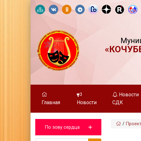
Муни
«КОЧУБ
Новости
Главная
Новости
СДК
/
Проек
По зову сердца