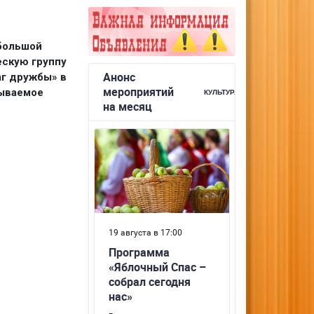
ебольшой
ескую группу
г дружбы» в
бываемое