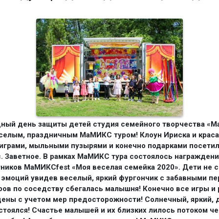
ный день защиты детей студия семейного творчества «
селым, праздничным МаМИКС туром! Клоун Ириска и краса
играми, мыльными пузырями и конечно подарками посетил
с. Заветное. В рамках МаМИКС тура состоялось награжден
тников МаМИКСfest «Моя веселая семейка 2020». Дети не 
 эмоций увидев веселый, яркий фургончик с забавными п
ров по соседству сбегалась малышня! Конечно все игры и
ены с учетом мер предосторожности! Солнечный, яркий, 
стоялся! Счастье малышей и их близких лилось потоком че