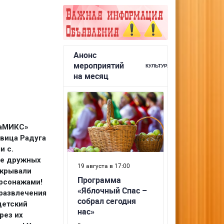
МаМИКС»
вица Радуга
и с.
ие дружных
скрывали
ерсонажами!
 развлечения
детский
рез их