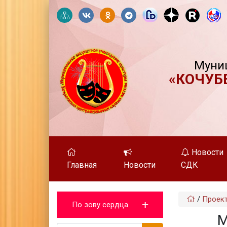
Муни
«КОЧУБ
Новости
Главная
Новости
СДК
/
Проек
По зову сердца
М