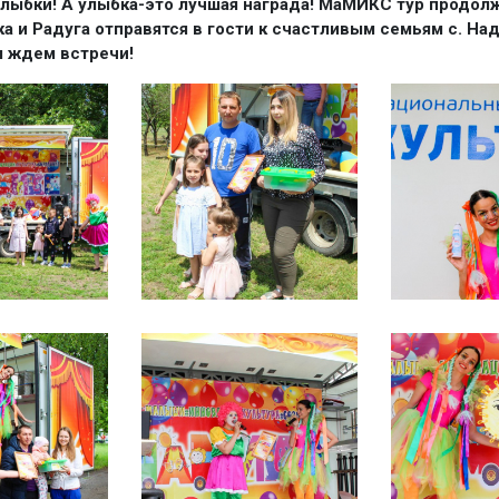
лыбки! А улыбка-это лучшая награда! МаМИКС тур продолж
а и Радуга отправятся в гости к счастливым семьям с. На
 ждем встречи!