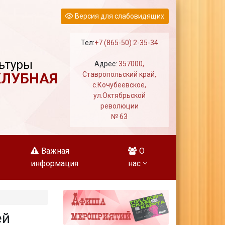
Версия для слабовидящих
Тел:
+7 (865-50) 2-35-34
ьтуры
Адрес:
357000,
КЛУБНАЯ
Ставропольский край,
с.Кочубеевское,
ул.Октябрьской
революции
№ 63
Важная
О
информация
нас
ей