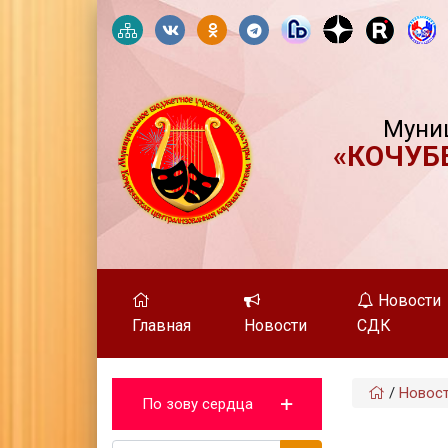
Муни
«КОЧУБ
Новости
Главная
Новости
СДК
/
Новос
По зову сердца