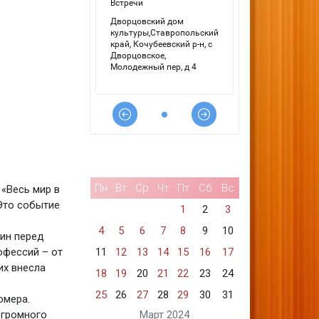
Пн
Вт
Ср
Чт
Пт
Сб
Вс
«Весь мир в
Это событие
1
2
3
4
5
6
7
8
9
10
ин перед
11
12
13
14
15
16
17
офессий – от
их внесла
18
19
20
21
22
23
24
25
26
27
28
29
30
31
омера.
Март 2024
огромного