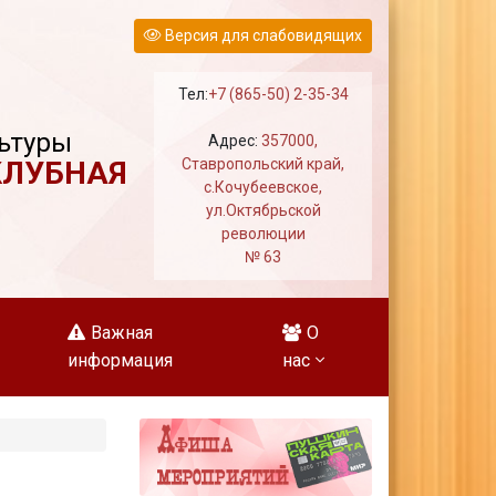
Версия для слабовидящих
Тел:
+7 (865-50) 2-35-34
ьтуры
Адрес:
357000,
КЛУБНАЯ
Ставропольский край,
с.Кочубеевское,
ул.Октябрьской
революции
№ 63
Важная
О
информация
нас