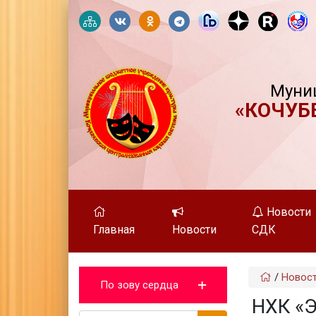
Муни
«КОЧУБ
Новости
Главная
Новости
СДК
/
Новос
По зову сердца
НХК «