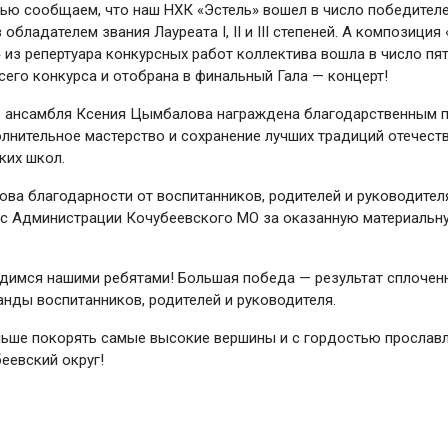
ью сообщаем, что наш НХК «Эстель» вошел в число победител
 обладателем звания Лауреата I, II и III степеней. А композиция
 из репертуара конкурсных работ коллектива вошла в число пя
сего конкурса и отобрана в финальный Гала — концерт!
 ансамбля Ксения Цымбалова награждена благодарственным 
лнительное мастерство и сохранение лучших традиций отечест
ких школ.
ова благодарности от воспитанников, родителей и руководител
ес Администрации Кочубеевского МО за оказанную материальн
димся нашими ребятами! Большая победа — результат сплочен
нды воспитанников, родителей и руководителя.
ьше покорять самые высокие вершины и с гордостью прослав
еевский округ!