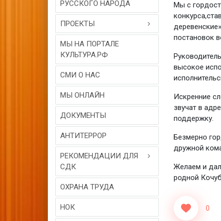
РУССКОГО НАРОДА
Мы с гордост
конкурса,став
ПРОЕКТЫ
деревенские»
постановок в
МЫ НА ПОРТАЛЕ
КУЛЬТУРА.РФ
Руководитель
высокое испо
СМИ О НАС
исполнительс
МЫ ОНЛАЙН
Искренние сл
звучат в адр
ДОКУМЕНТЫ
поддержку.
АНТИТЕРРОР
Безмерно гор
дружной кома
РЕКОМЕНДАЦИИ ДЛЯ
СДК
Желаем и дал
родной Кочуб
ОХРАНА ТРУДА
НОК
0