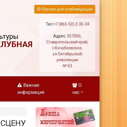
Версия для слабовидящих
Тел:
+7 (865-50) 2-35-34
ьтуры
Адрес:
357000,
КЛУБНАЯ
Ставропольский край,
с.Кочубеевское,
ул.Октябрьской
революции
№ 63
Важная
О
информация
нас
 СЦЕНУ