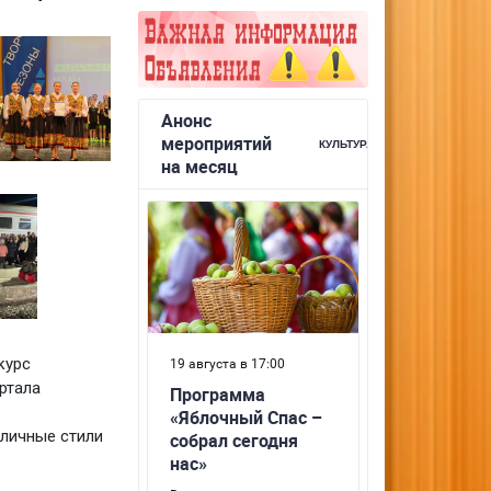
курс
ртала
зличные стили