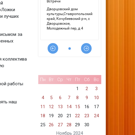
ей
 «Ложки
ти лучших
письмом за
венных
я коллектива
ую
Пн
Вт
Ср
Чт
Пт
Сб
Вс
ной работы
1
2
3
4
5
6
7
8
9
10
лять наш
11
12
13
14
15
16
17
18
19
20
21
22
23
24
25
26
27
28
29
30
Ноябрь 2024