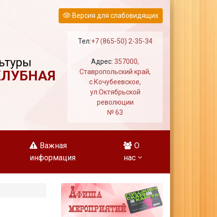
Версия для слабовидящих
Тел:
+7 (865-50) 2-35-34
ьтуры
Адрес:
357000,
КЛУБНАЯ
Ставропольский край,
с.Кочубеевское,
ул.Октябрьской
революции
№ 63
Важная
О
информация
нас