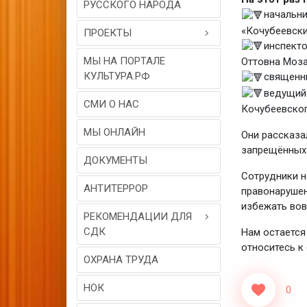
РУССКОГО НАРОДА
начальни
«Кочубеевски
ПРОЕКТЫ
инспект
МЫ НА ПОРТАЛЕ
Оттовна Моза
КУЛЬТУРА.РФ
священни
ведущий
СМИ О НАС
Кочубеевског
МЫ ОНЛАЙН
Они рассказа
запрещённых 
ДОКУМЕНТЫ
Сотрудники н
АНТИТЕРРОР
правонарушен
избежать вов
РЕКОМЕНДАЦИИ ДЛЯ
СДК
Нам остается
относитесь к
ОХРАНА ТРУДА
НОК
0