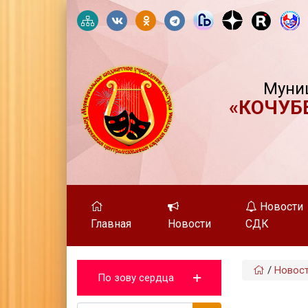
Муни
«КОЧУБ
Новости
Главная
Новости
СДК
/
Новос
По зову сердца