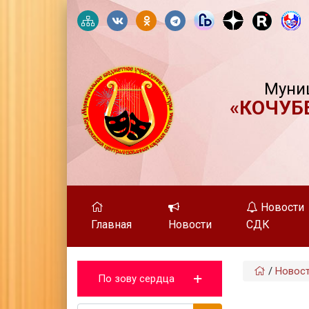
Муни
«КОЧУБ
Новости
Главная
Новости
СДК
/
Новос
По зову сердца