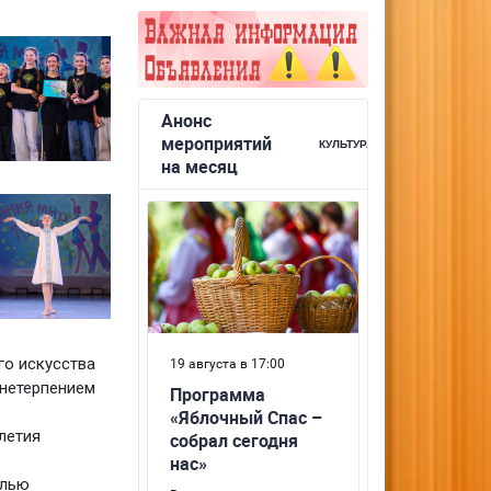
го искусства
 нетерпением
летия
елью