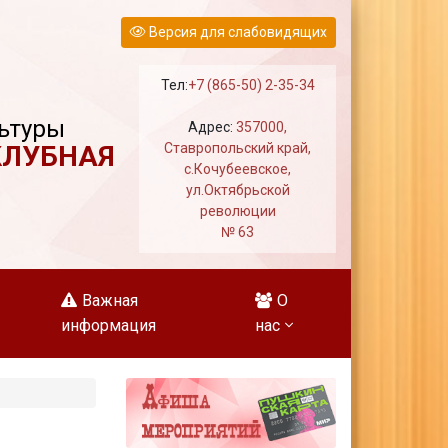
Версия для слабовидящих
Тел:
+7 (865-50) 2-35-34
ьтуры
Адрес:
357000,
КЛУБНАЯ
Ставропольский край,
с.Кочубеевское,
ул.Октябрьской
революции
№ 63
Важная
О
информация
нас