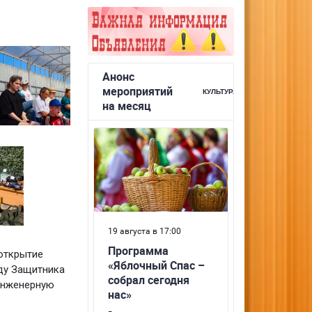
открытие
ду Защитника
 инженерную