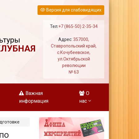
Версия для слабовидящих
Тел:
+7 (865-50) 2-35-34
ьтуры
Адрес:
357000,
КЛУБНАЯ
Ставропольский край,
с.Кочубеевское,
ул.Октябрьской
революции
№ 63
Важная
О
информация
нас
дготовке
по