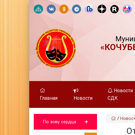
Муни
«КОЧУБ
Новости
Главная
Новости
СДК
/
Новос
По зову сердца
О