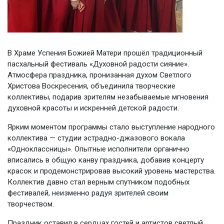
В Храме Успения Божией Матери прошёл традиционный
пасхальный фестиваль «Духовной радости сияние».
Атмосфера праздника, пронизанная духом Светлого
Христова Воскресения, объединила творческие
коллективы, подарив зрителям незабываемые мгновения
духовной красоты и искренней детской радости.
Ярким моментом программы стало выступление народного
коллектива — студии эстрадно-джазового вокала
«Одноклассницы». Опытные исполнители органично
вписались в общую канву праздника, добавив концерту
красок и продемонстрировав высокий уровень мастерства.
Коллектив давно стал верным спутником подобных
фестивалей, неизменно радуя зрителей своим
творчеством.
Праздник оставил в сердцах гостей и артистов светлый