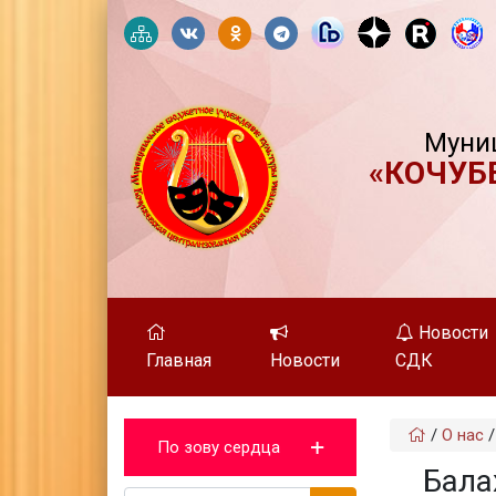
Муни
«КОЧУБ
Новости
Главная
Новости
СДК
/
О нас
По зову сердца
Бала