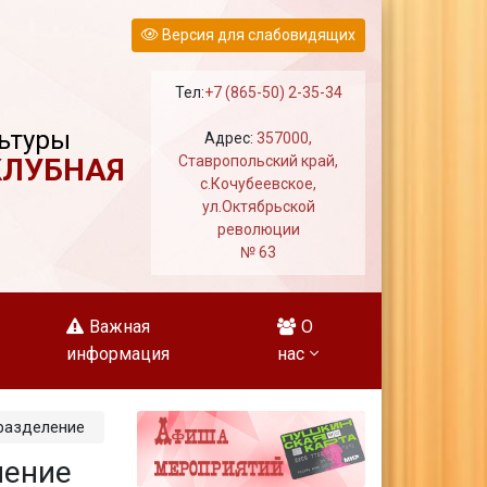
Версия для слабовидящих
Тел:
+7 (865-50) 2-35-34
ьтуры
Адрес:
357000,
КЛУБНАЯ
Ставропольский край,
с.Кочубеевское,
ул.Октябрьской
революции
№ 63
Важная
О
информация
нас
разделение
ление