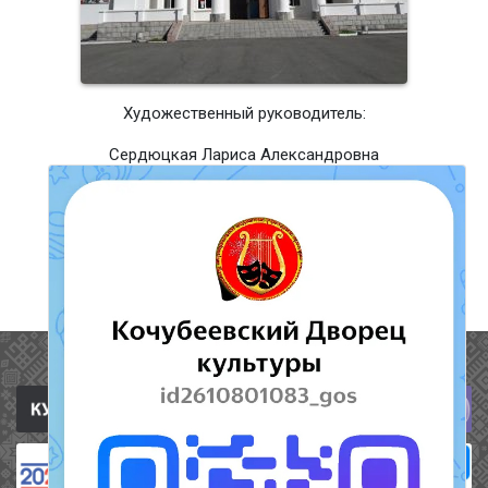
Художественный руководитель:
Сердюцкая Лариса Александровна
8(86550) тел/факс 91-139, 91-492, 91-581
barsucdosugsentre@rambler.ru
На сайте культура.рф
Полезные ссылки