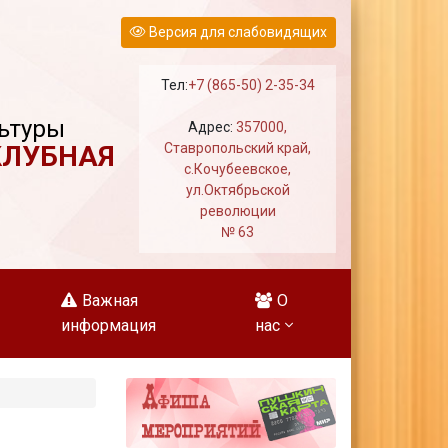
Версия для слабовидящих
Тел:
+7 (865-50) 2-35-34
ьтуры
Адрес:
357000,
КЛУБНАЯ
Ставропольский край,
с.Кочубеевское,
ул.Октябрьской
революции
№ 63
Важная
О
информация
нас