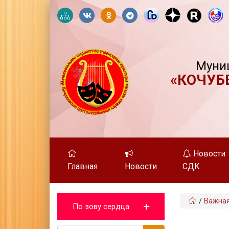
Муни
«КОЧУБ
Новости
Главная
Новости
СДК
/
Важна
По зову сердца