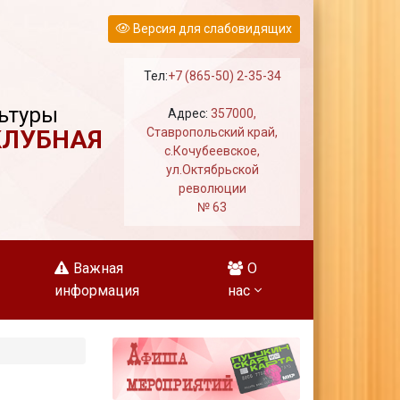
Версия для слабовидящих
Тел:
+7 (865-50) 2-35-34
ьтуры
Адрес:
357000,
КЛУБНАЯ
Ставропольский край,
с.Кочубеевское,
ул.Октябрьской
революции
№ 63
Важная
О
информация
нас