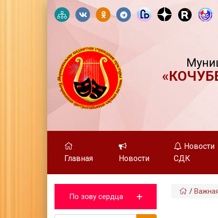
Муни
«КОЧУБ
Новости
Главная
Новости
СДК
/
Важна
По зову сердца