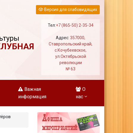
Версия для слабовидящих
Тел:
+7 (865-50) 2-35-34
ьтуры
Адрес:
357000,
КЛУБНАЯ
Ставропольский край,
с.Кочубеевское,
ул.Октябрьской
революции
№ 63
Важная
О
информация
нас
тёров