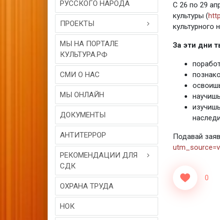
РУССКОГО НАРОДА
С 26 по 29 а
культуры (
htt
ПРОЕКТЫ
культурного 
МЫ НА ПОРТАЛЕ
За эти дни т
КУЛЬТУРА.РФ
поработ
СМИ О НАС
познако
освоишь
МЫ ОНЛАЙН
научишь
изучишь
ДОКУМЕНТЫ
наследи
АНТИТЕРРОР
Подавай заяв
utm_source=vo
РЕКОМЕНДАЦИИ ДЛЯ
СДК
0
ОХРАНА ТРУДА
НОК