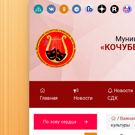
Муни
«КОЧУБ
Новости
Главная
Новости
СДК
/
Важна
По зову сердца
культуры