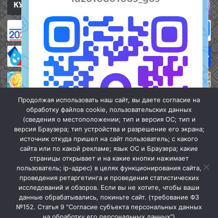
Продолжая использовать наш сайт, вы даете согласие на
обработку файлов cookie, пользовательских данных
(сведения о местоположении; тип и версия ОС; тип и
версия Браузера; тип устройства и разрешение его экрана;
источник откуда пришел на сайт пользователь; с какого
сайта или по какой рекламе; язык ОС и Браузера; какие
страницы открывает и на какие кнопки нажимает
пользователь; ip-адрес) в целях функционирования сайта,
проведения ретаргетинга и проведения статистических
«Кочубеевская централизованная клубная система» © 2026
исследований и обзоров. Если вы не хотите, чтобы ваши
Мы в МАХ
данные обрабатывались, покиньте сайт. (требование ФЗ
№152. Статья 9 "Согласие субъекта персональных данных
г.
Закрыть
на обработку его персональных данных")