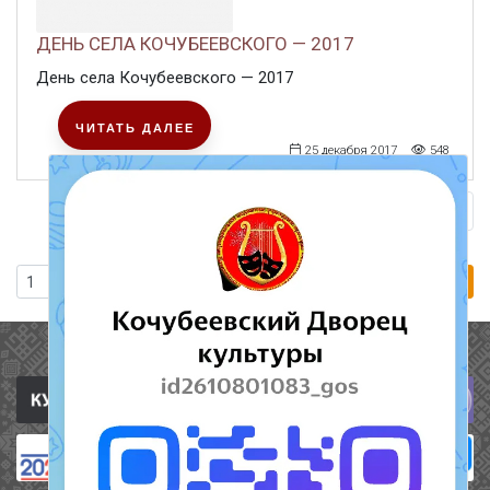
ДЕНЬ СЕЛА КОЧУБЕЕВСКОГО — 2017
День села Кочубеевского — 2017
ЧИТАТЬ ДАЛЕЕ
25 декабря 2017
548
Сле
1
2
3
…
10
Перейти
Полезные ссылки