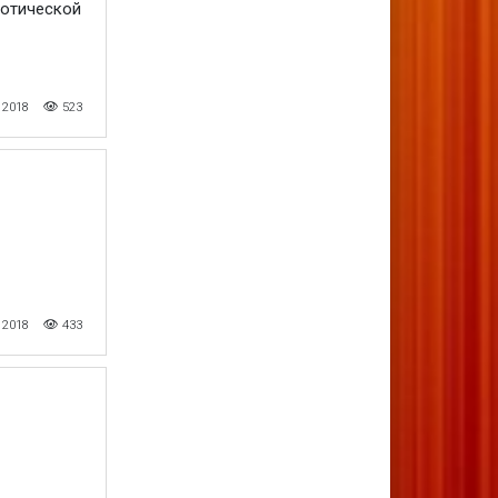
иотической
 2018
523
 2018
433