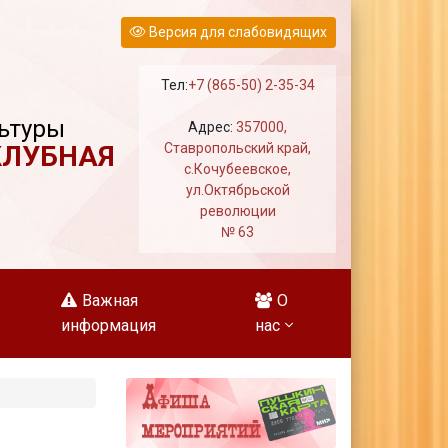
Версия для слабовидящих
Тел:
+7 (865-50) 2-35-34
ьтуры
Адрес:
357000,
КЛУБНАЯ
Ставропольский край,
с.Кочубеевское,
ул.Октябрьской
революции
№ 63
Важная
О
информация
нас