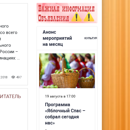
ного
со всего
й
ьного
 России –
ациях: ...
 2018
497
ПИТАТЕЛЬ