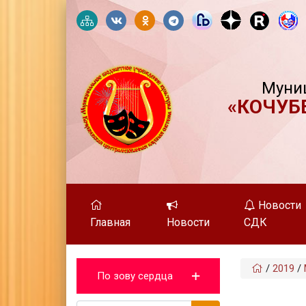
Муни
«КОЧУБ
Новости
Главная
Новости
СДК
/
2019
/
По зову сердца