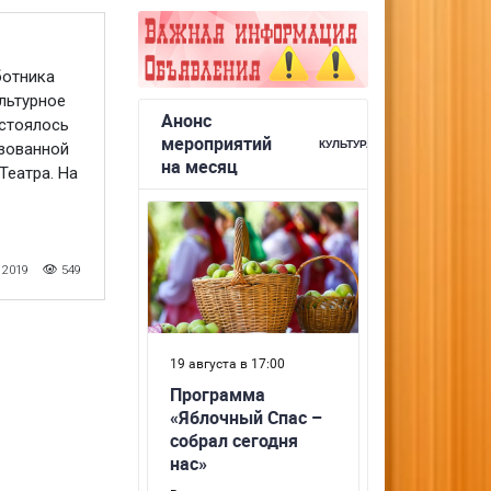
ботника
льтурное
стоялось
зованной
Театра. На
 2019
549