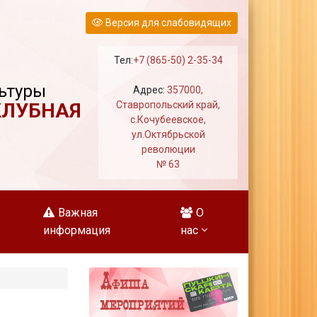
Версия для слабовидящих
Тел:
+7 (865-50) 2-35-34
ьтуры
Адрес:
357000,
КЛУБНАЯ
Ставропольский край,
с.Кочубеевское,
ул.Октябрьской
революции
№ 63
Важная
О
информация
нас