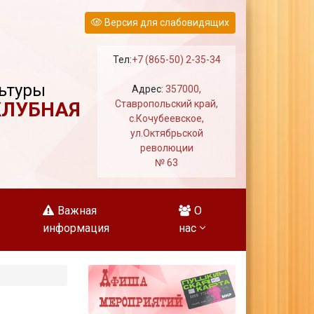
Версия для слабовидящих
Тел:
+7 (865-50) 2-35-34
ьтуры
Адрес:
357000,
КЛУБНАЯ
Ставропольский край,
с.Кочубеевское,
ул.Октябрьской
революции
№ 63
Важная
О
информация
нас