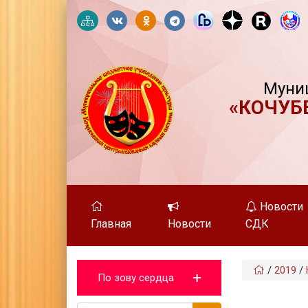
Муни
«КОЧУБ
Новости
Главная
Новости
СДК
/
2019
/
По зову сердца