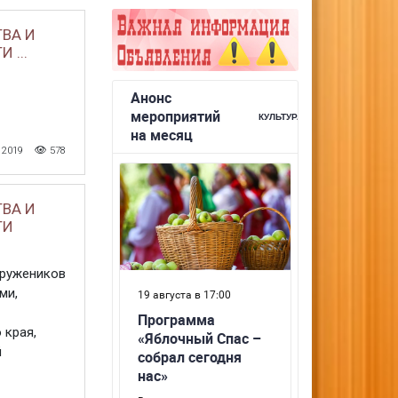
ВА И
...
 2019
578
ВА И
ТИ
тружеников
ми,
 края,
й