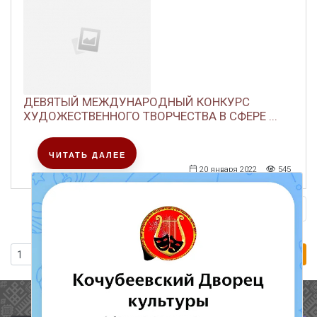
ДЕВЯТЫЙ МЕЖДУНАРОДНЫЙ КОНКУРС
ХУДОЖЕСТВЕННОГО ТВОРЧЕСТВА В СФЕРЕ ...
ЧИТАТЬ ДАЛЕЕ
20 января 2022
545
Сле
1
2
Перейти
Полезные ссылки