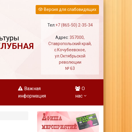
Версия для слабовидящих
Тел:
+7 (865-50) 2-35-34
ьтуры
Адрес:
357000,
КЛУБНАЯ
Ставропольский край,
с.Кочубеевское,
ул.Октябрьской
революции
№ 63
Важная
О
информация
нас