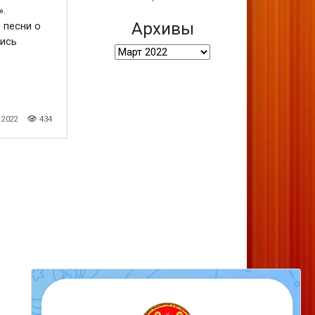
.
Архивы
 песни о
лись
Архивы
 2022
434