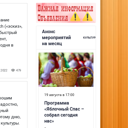
вание
h («эскиз»,
 быстрый
ент,
годня в
 2022
479
орошим
радостно,
дный
этому дню,
 культуры.