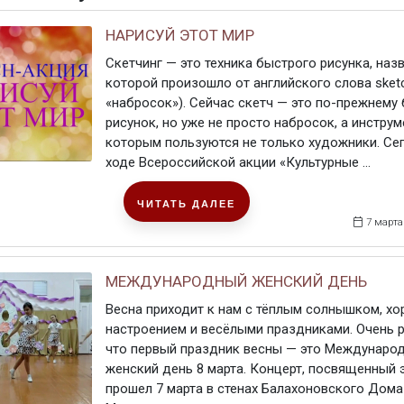
НАРИСУЙ ЭТОТ МИР
Скетчинг — это техника быстрого рисунка, наз
которой произошло от английского слова sketc
«набросок»). Сейчас скетч — это по-прежнему
рисунок, но уже не просто набросок, а инструм
которым пользуются не только художники. Се
ходе Всероссийской акции «Культурные ...
ЧИТАТЬ ДАЛЕЕ
7 марта
МЕЖДУНАРОДНЫЙ ЖЕНСКИЙ ДЕНЬ
Весна приходит к нам с тёплым солнышком, х
настроением и весёлыми праздниками. Очень 
что первый праздник весны — это Междунаро
женский день 8 марта. Концерт, посвященный 
прошел 7 марта в стенах Балахоновского Дома