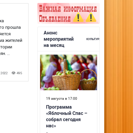
ха
го прошла
яется
ма жителей
стории
. ...
 2022
495