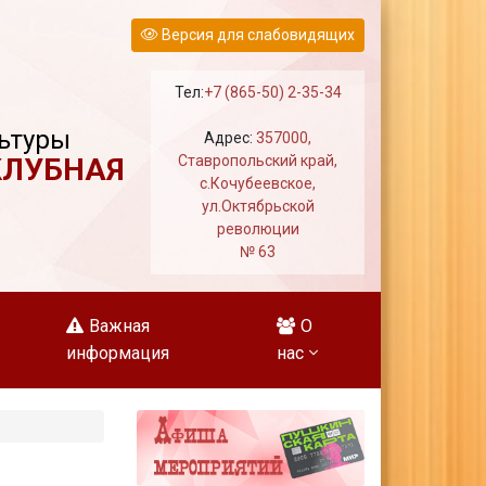
Версия для слабовидящих
Тел:
+7 (865-50) 2-35-34
ьтуры
Адрес:
357000,
КЛУБНАЯ
Ставропольский край,
с.Кочубеевское,
ул.Октябрьской
революции
№ 63
Важная
О
информация
нас