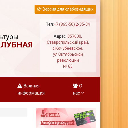
Версия для слабовидящих
Тел:
+7 (865-50) 2-35-34
ьтуры
Адрес:
357000,
КЛУБНАЯ
Ставропольский край,
с.Кочубеевское,
ул.Октябрьской
революции
№ 63
Важная
О
информация
нас