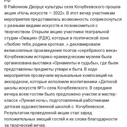
РФ.
В Районном Дворце культуры села Кочубеевского прошла
акция «Ночь искусств — 2022». В этот вечер участникам
мероприятия представилась возможность соприкоснуться
с разными видами искусств и познакомиться с
творчеством. Открыли акцию участники театральной
студии «Овация» (РДК), которые в поэтической зоне
«Люблю тебя, родина кроткая…» декламировали
великолепные произведения поэтов «серебряного века».
Кочубеевским историко-краеведческим музеем была
организована выставка «Орнаменты и судьбы», где были
представлены предметы утвари и быта. В ходе
мероприятия прозвучали музыкальные композиций на
аккордеоне, которые исполнили воспитанники «Детской
школы искусств №1» села Кочубеевского. В середине
вечера всем гостям было предложено участие в мастер-
классе «Лунная ночь», подготовленный работниками
детская художественной школой с. Кочубеевское.
Результатом проведенной акции стал заряд
положительных эмоций гостей и их слова благодарности
за творческий вечер.