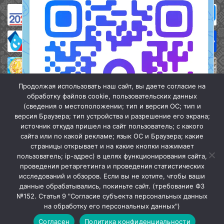
Продолжая использовать наш сайт, вы даете согласие на
обработку файлов cookie, пользовательских данных
(сведения о местоположении; тип и версия ОС; тип и
версия Браузера; тип устройства и разрешение его экрана;
источник откуда пришел на сайт пользователь; с какого
сайта или по какой рекламе; язык ОС и Браузера; какие
страницы открывает и на какие кнопки нажимает
пользователь; ip-адрес) в целях функционирования сайта,
проведения ретаргетинга и проведения статистических
«Кочубеевская централизованная клубная система» © 2026
исследований и обзоров. Если вы не хотите, чтобы ваши
Мы в МАХ
данные обрабатывались, покиньте сайт. (требование ФЗ
№152. Статья 9 "Согласие субъекта персональных данных
г.
Закрыть
на обработку его персональных данных")
Согласен
Политика конфиденциальности