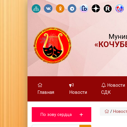
Муни
«КОЧУБ
Новости
Главная
Новости
СДК
/
Новос
По зову сердца