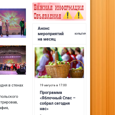
дня в стенах
опольского
трировав,
афия,