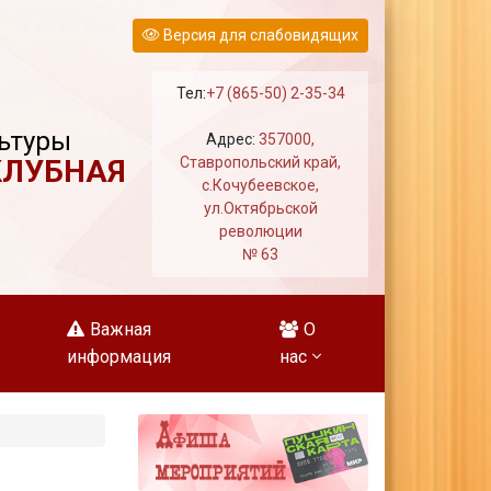
Версия для слабовидящих
Тел:
+7 (865-50) 2-35-34
ьтуры
Адрес:
357000,
КЛУБНАЯ
Ставропольский край,
с.Кочубеевское,
ул.Октябрьской
революции
№ 63
Важная
О
информация
нас