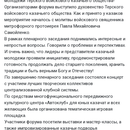
молодежи Терского войскового казачьего общества!
Организаторами форума выступило духовенство Терского
войскового казачьего общества. Как и принято у казаков
мероприятие началось с молитвы войскового священника
митрофорного протоиерея Павла Михайловича
Самойленко.
В рамках пленарного заседания поднимались интересные и
непростые вопросы. Говорили о проблемах и перспективах.
И очень важно, что лидеры и представители казачьей
молодежи проявили инициативу, продемонстрировали
готовность продолжать дело старшего поколения, хранить
традиции и быть верными Богу и Отечеству!
По завершению пленарного заседания состоялся концерт
с участием лучших творческих коллективов
централизованной клубной системы.
По средствам многофункционального передвижного
культурного центра «Автоклуб» для юных казачат и всех
желающих была организована тематическая игровая
площадка.
Участники форума посетили выставки и мастер-классы, а
также импровизированные казачьи подворья