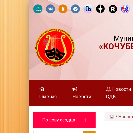
Муни
«КОЧУБ
Новости
Главная
Новости
СДК
/
Новос
По зову сердца