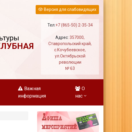
Версия для слабовидящих
Тел:
+7 (865-50) 2-35-34
ьтуры
Адрес:
357000,
КЛУБНАЯ
Ставропольский край,
с.Кочубеевское,
ул.Октябрьской
революции
№ 63
Важная
О
информация
нас