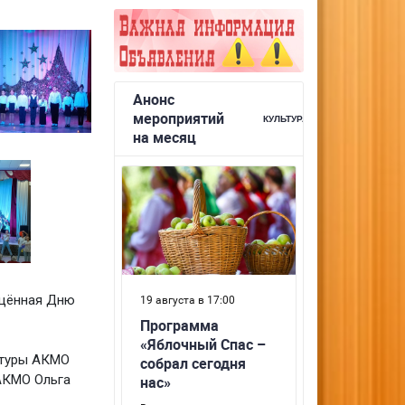
ящённая Дню
ьтуры АКМО
АКМО Ольга