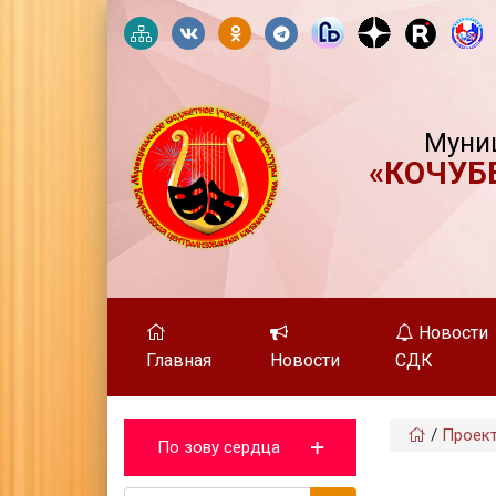
Муни
«КОЧУБ
Новости
Главная
Новости
СДК
/
Проек
По зову сердца