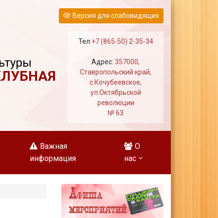
Версия для слабовидящих
Тел:
+7 (865-50) 2-35-34
ьтуры
Адрес:
357000,
КЛУБНАЯ
Ставропольский край,
с.Кочубеевское,
ул.Октябрьской
революции
№ 63
Важная
О
информация
нас