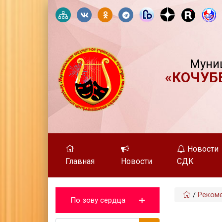
Муни
«КОЧУБ
Новости
Главная
Новости
СДК
/
Реком
По зову сердца