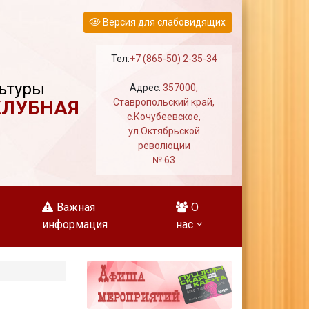
Версия для слабовидящих
Тел:
+7 (865-50) 2-35-34
ьтуры
Адрес:
357000,
КЛУБНАЯ
Ставропольский край,
с.Кочубеевское,
ул.Октябрьской
революции
№ 63
Важная
О
информация
нас