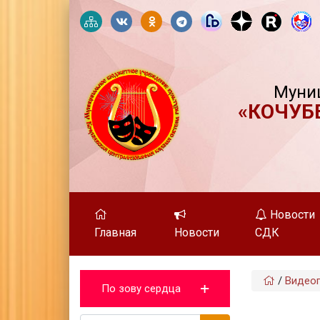
Муни
«КОЧУБ
Новости
Главная
Новости
СДК
/
Видеог
По зову сердца