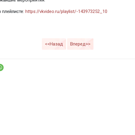
жайшие мероприятия.
в плейлисте:
https://vkvideo.ru/playlist/-143973252_10
<<Назад
Вперед>>