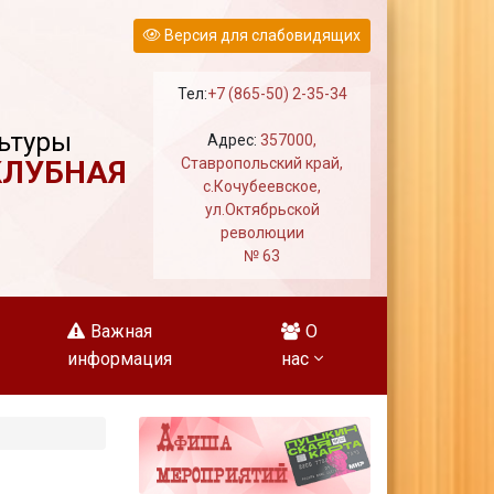
Версия для слабовидящих
Тел:
+7 (865-50) 2-35-34
ьтуры
Адрес:
357000,
КЛУБНАЯ
Ставропольский край,
с.Кочубеевское,
ул.Октябрьской
революции
№ 63
Важная
О
информация
нас