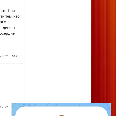
есть Дня
ти тем, кто
я с
ъединяет
осердие.
я 2026
93
я 2026
83