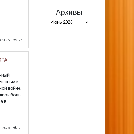
Архивы
Архивы
я 2026
76
ОРА
ичный
оченный к
ной войне.
елись боль
а в
я 2026
96