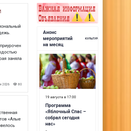
И
иональный
дежь.
 приурочен
ордостью
рая заняла
я 2026
80
ственная
тов «Алые
овелось