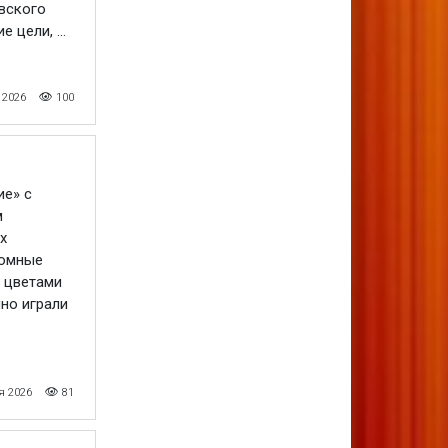
вского
 цели, ...
 2026
100
ие» с
м
х
ромные
 цветами
но играли
я 2026
81