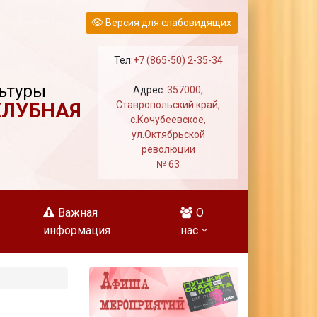
Версия для слабовидящих
Тел:
+7 (865-50) 2-35-34
ьтуры
Адрес:
357000,
КЛУБНАЯ
Ставропольский край,
с.Кочубеевское,
ул.Октябрьской
революции
№ 63
Важная
О
информация
нас