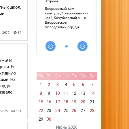
тных школ.
 ...
я 2026
87
ёжи! В
ёжи. Её
активную
Пн
Вт
Ср
Чт
Пт
Сб
Вс
ами. На
1
2
3
4
5
6
7
орд».
вало ...
8
9
10
11
12
13
14
15
16
17
18
19
20
21
22
23
24
25
26
27
28
 2026
114
29
30
Июнь 2026