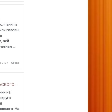
в
олчания в
или головы
 в
, чей
тные ...
я 2026
83
КОГО ...
ний на
округа
нд
вского. На