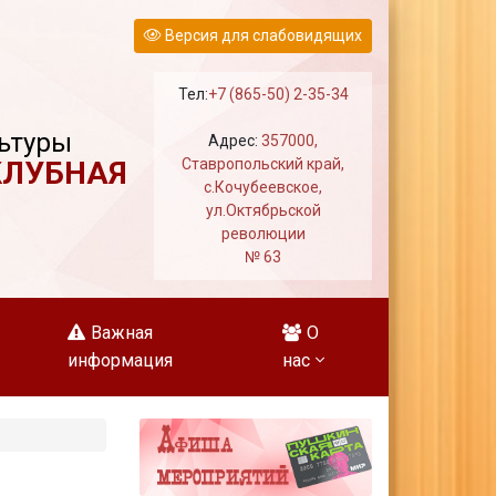
Версия для слабовидящих
Тел:
+7 (865-50) 2-35-34
ьтуры
Адрес:
357000,
КЛУБНАЯ
Ставропольский край,
с.Кочубеевское,
ул.Октябрьской
революции
№ 63
Важная
О
информация
нас