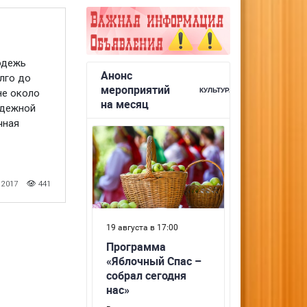
одежь
лго до
не около
одежной
чная
 2017
441