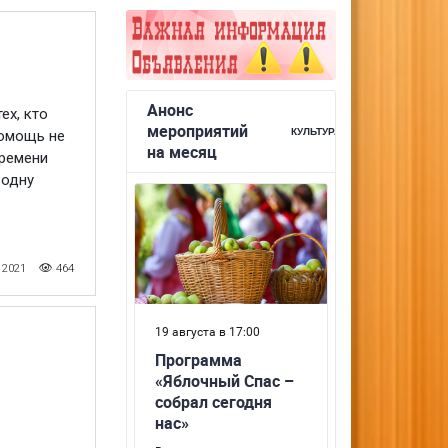
ех, кто
омощь не
времени
 одну
 2021
464