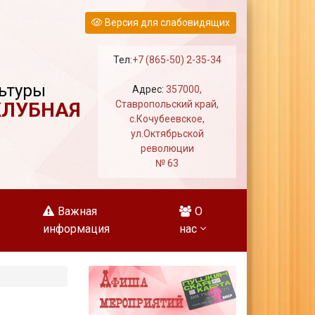
Версия для слабовидящих
Тел:
+7 (865-50) 2-35-34
ьтуры
Адрес:
357000,
КЛУБНАЯ
Ставропольский край,
с.Кочубеевское,
ул.Октябрьской
революции
№ 63
Важная
О
информация
нас