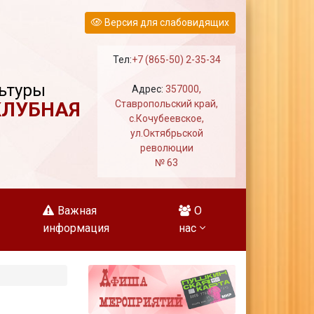
Версия для слабовидящих
Тел:
+7 (865-50) 2-35-34
ьтуры
Адрес:
357000,
КЛУБНАЯ
Ставропольский край,
с.Кочубеевское,
ул.Октябрьской
революции
№ 63
Важная
О
информация
нас