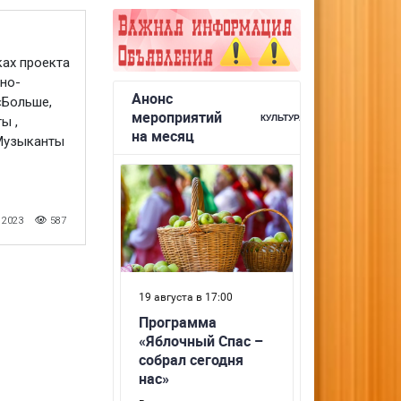
ках проекта
но-
«Больше,
ы ,
 Музыканты
 2023
587