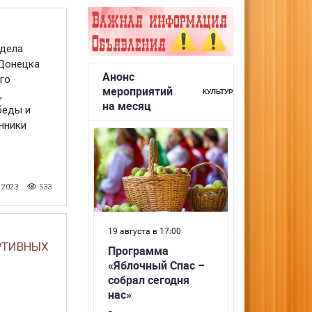
дела
 Донецка
го
,
беды и
нники
 2023
533
РТИВНЫХ