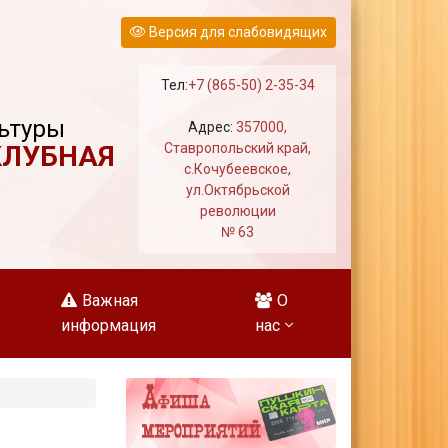
Версия для слабовидящих
Тел:
+7 (865-50) 2-35-34
ьтуры
Адрес:
357000,
КЛУБНАЯ
Ставропольский край,
с.Кочубеевское,
ул.Октябрьской
революции
№ 63
Важная
О
информация
нас