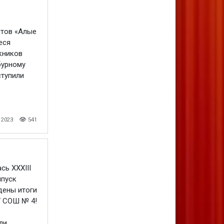
тов «Алые
еся
кников
бурному
ступили
 2023
541
сь XXXIII
ыпуск
дены итоги
У СОШ № 4!
 ...