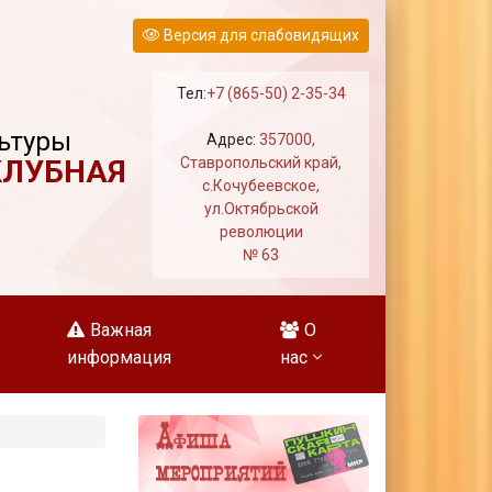
Версия для слабовидящих
Тел:
+7 (865-50) 2-35-34
ьтуры
Адрес:
357000,
КЛУБНАЯ
Ставропольский край,
с.Кочубеевское,
ул.Октябрьской
революции
№ 63
Важная
О
информация
нас