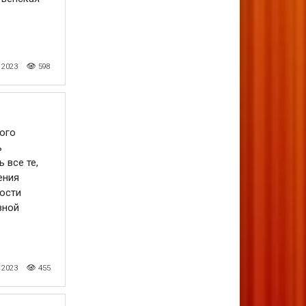
 2023
598
ого
ь
 все те,
ения
ости
вной
 2023
455