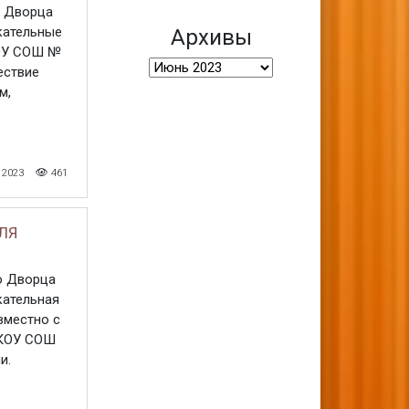
о Дворца
кательные
Архивы
КОУ СОШ №
Архивы
ествие
м,
 2023
461
ЛЯ
го Дворца
кательная
вместно с
МКОУ СОШ
и.