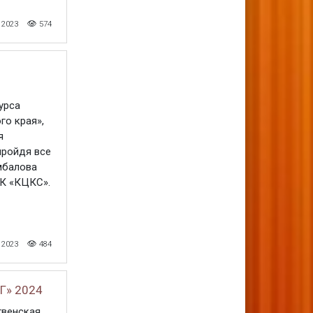
 2023
574
урса
о края»,
я
пройдя все
мбалова
УК «КЦКС».
 2023
484
Г» 2024
твенская