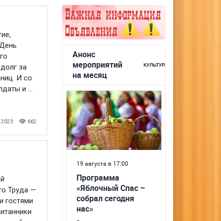
ие,
 День
го
долг за
ниц. И со
аты и ...
 2023
662
ой
го Труда —
и гостями
питанники