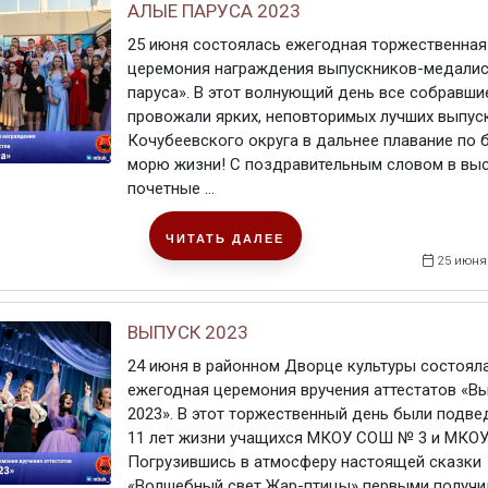
АЛЫЕ ПАРУСА 2023
25 июня состоялась ежегодная торжественная
церемония награждения выпускников-медалис
паруса». В этот волнующий день все собравши
провожали ярких, неповторимых лучших выпус
Кочубеевского округа в дальнее плавание по 
морю жизни! С поздравительным словом в вы
почетные ...
ЧИТАТЬ ДАЛЕЕ
25 июня
ВЫПУСК 2023
24 июня в районном Дворце культуры состояла
ежегодная церемония вручения аттестатов «В
2023». В этот торжественный день были подве
11 лет жизни учащихся МКОУ СОШ № 3 и МКО
Погрузившись в атмосферу настоящей сказки
«Волшебный свет Жар-птицы» первыми получили