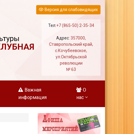
Версия для слабовидящих
Тел:
+7 (865-50) 2-35-34
ьтуры
Адрес:
357000,
КЛУБНАЯ
Ставропольский край,
с.Кочубеевское,
ул.Октябрьской
революции
№ 63
Важная
О
информация
нас