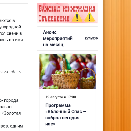
аются в
дународной
ся свечи в
изнь во имя
и
 2023
579
к» города
ально-
й «Золотая
ивов, одним