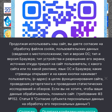
Продолжая использовать наш сайт, вы даете согласие на
обработку файлов cookie, пользовательских данных
(сведения о местоположении; тип и версия ОС; тип и
версия Браузера; тип устройства и разрешение его экрана;
источник откуда пришел на сайт пользователь; с какого
сайта или по какой рекламе; язык ОС и Браузера; какие
страницы открывает и на какие кнопки нажимает
пользователь; ip-адрес) в целях функционирования сайта,
проведения ретаргетинга и проведения статистических
«Кочубеевская централизованная клубная система» © 2026
исследований и обзоров. Если вы не хотите, чтобы ваши
Мы в МАХ
данные обрабатывались, покиньте сайт. (требование ФЗ
№152. Статья 9 "Согласие субъекта персональных данных
г.
Закрыть
на обработку его персональных данных")
Согласен
Политика конфиденциальности