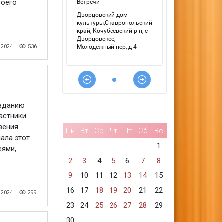
воего
 2024
536
озданию
астники
вения.
Пн
Вт
Ср
Чт
Пт
Сб
Вс
ала этот
1
еями,
2
3
4
5
6
7
8
9
10
11
12
13
14
15
16
17
18
19
20
21
22
 2024
299
23
24
25
26
27
28
29
30