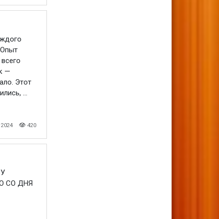
аждого
 Опыт
 всего
к —
ало. Этот
ись, ...
 2024
420
ВУ
Ю СО ДНЯ