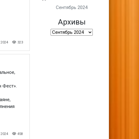
Сентябрь 2024
Архивы
Архивы
 2024
323
альное,
н Фест».
аяне,
олнения
 2024
458