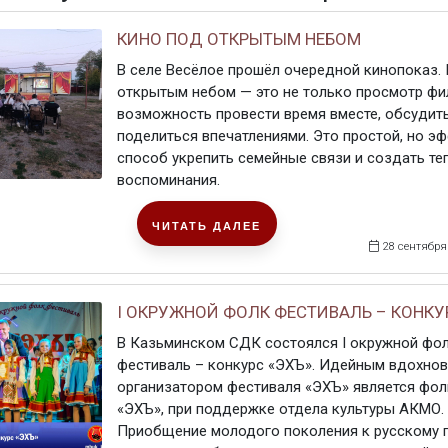
КИНО ПОД ОТКРЫТЫМ НЕБОМ
В селе Весёлое прошёл очередной кинопоказ. 
открытым небом — это не только просмотр фил
возможность провести время вместе, обсудит
поделиться впечатлениями. Это простой, но э
способ укрепить семейные связи и создать те
воспоминания.
ЧИТАТЬ ДАЛЕЕ
28 сентября
I ОКРУЖНОЙ ФОЛК ФЕСТИВАЛЬ – КОНКУ
В Казьминском СДК состоялся I окружной фо
фестиваль – конкурс «ЭХЪ». Идейным вдохнов
организатором фестиваля «ЭХЪ» является фолк
«ЭХЪ», при поддержке отдела культуры АКМО.
Приобщение молодого поколения к русскому 