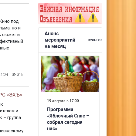
Кино под
ьма, но и
ь сюжет и
ффективный
плые
 2024
316
РС «ЭХЪ»
лк
ителем и
 – группа
певческому