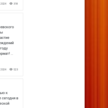
 2024
318
еевского
ры
частие
еждений
 году
мат! ...
 2024
523
вью к
л сегодня в
ческой