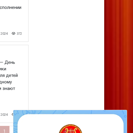
исполнении
 2024
372
 — День
ики
ля детей
одному
и знают
 2024
331
Следующая страница
1
2