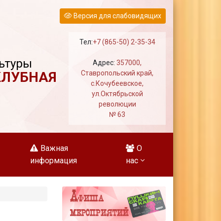
Версия для слабовидящих
Тел:
+7 (865-50) 2-35-34
ьтуры
Адрес:
357000,
КЛУБНАЯ
Ставропольский край,
с.Кочубеевское,
ул.Октябрьской
революции
№ 63
Важная
О
информация
нас