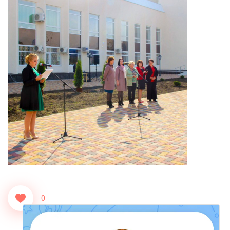
0
<<Назад
Вперед>>