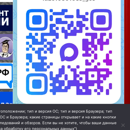
тоположении; тип и версия ОС; тип и версия Браузера; тип
Мы в МАХ
 ОС и Браузера; какие страницы открывает и на какие кнопки
ледований и обзоров. Если вы не хотите, чтобы ваши данные
Закрыть
на обработку его персональных данных")