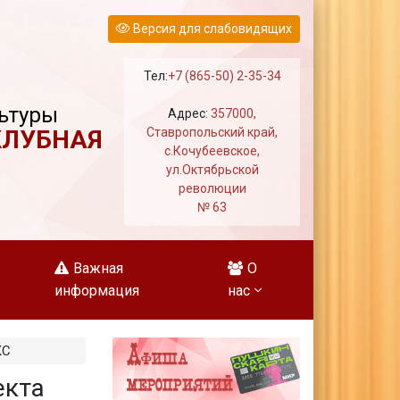
Версия для слабовидящих
Тел:
+7 (865-50) 2-35-34
ьтуры
Адрес:
357000,
КЛУБНАЯ
Ставропольский край,
с.Кочубеевское,
ул.Октябрьской
революции
№ 63
Важная
О
информация
нас
КС
екта