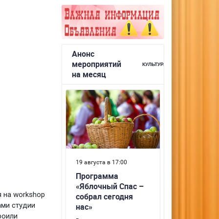
 на workshop
ами студии
роили