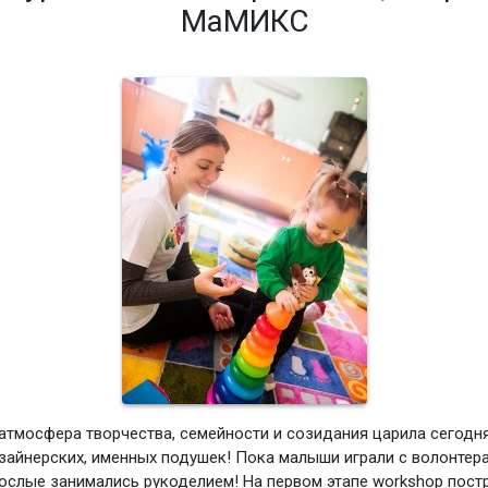
МаМИКС
атмосфера творчества, семейности и созидания царила сегодня
зайнерских, именных подушек! Пока малыши играли с волонтер
слые занимались рукоделием! На первом этапе workshop пост