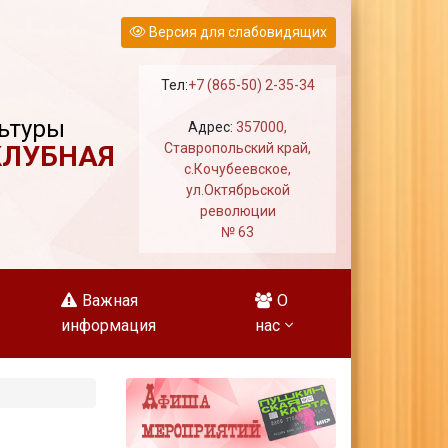
Версия для слабовидящих
Тел:
+7 (865-50) 2-35-34
ьтуры
Адрес:
357000,
КЛУБНАЯ
Ставропольский край,
с.Кочубеевское,
ул.Октябрьской
революции
№ 63
Важная
О
информация
нас