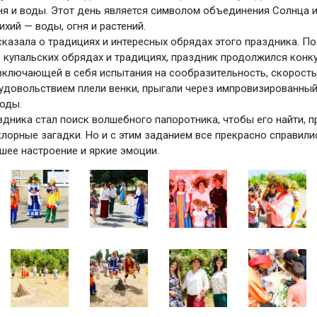
гня и воды. Этот день является символом объединения Солнца и
хий — воды, огня и растений.
казала о традициях и интересных обрядах этого праздника. Пос
о купальских обрядах и традициях, праздник продолжился конк
включающей в себя испытания на сообразительность, скорость,
с удовольствием плели венки, прыгали через импровизированный
оды.
дника стал поиск волшебного папоротника, чтобы его найти, 
лорные загадки. Но и с этим заданием все прекрасно справили
шее настроение и яркие эмоции.