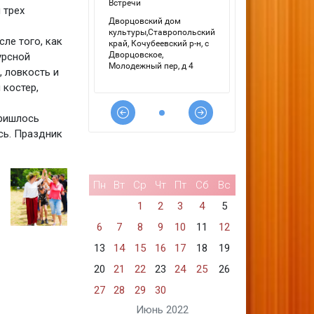
 трех
ле того, как
урсной
 ловкость и
 костер,
пришлось
сь. Праздник
Пн
Вт
Ср
Чт
Пт
Сб
Вс
1
2
3
4
5
6
7
8
9
10
11
12
13
14
15
16
17
18
19
20
21
22
23
24
25
26
27
28
29
30
Июнь 2022