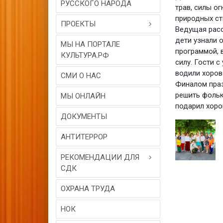
РУССКОГО НАРОДА
трав, силы о
природных сти
ПРОЕКТЫ
Ведущая расс
дети узнали 
МЫ НА ПОРТАЛЕ
программой, 
КУЛЬТУРА.РФ
силу. Гости 
водили хоров
СМИ О НАС
Финалом праз
решить фольк
МЫ ОНЛАЙН
подарил хоро
ДОКУМЕНТЫ
АНТИТЕРРОР
РЕКОМЕНДАЦИИ ДЛЯ
СДК
ОХРАНА ТРУДА
НОК