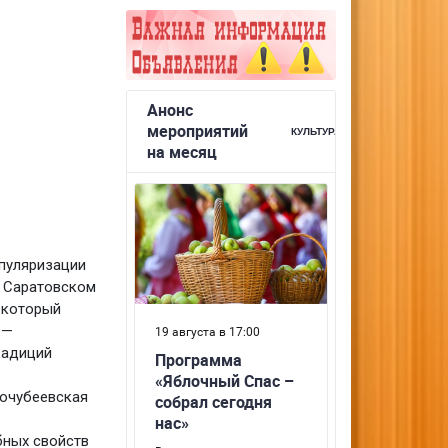
опуляризации
в Саратовском
 который
 —
радиций
Кочубеевская
бных свойств