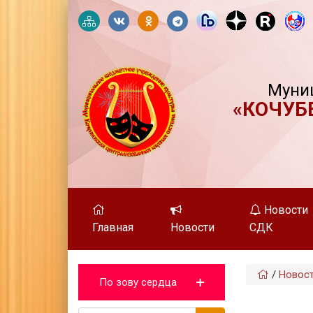
Муни
«КОЧУБ
Новости
Главная
Новости
СДК
/
Новос
По зову сердца