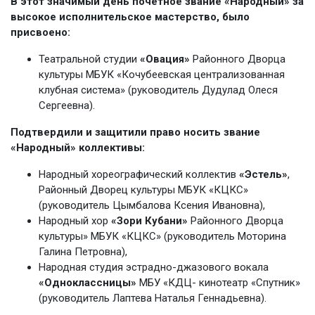
В этот значимый день почетное звание «Народный» за
высокое исполнительское мастерство, было
присвоено:
Театральной студии
«Овация»
Районного Дворца
культуры МБУК «Кочубеевская централизованная
клубная система» (руководитель Дудулад Олеся
Сергеевна).
Подтвердили и защитили право носить звание
«Народный» коллективы:
Народный хореографический коллектив
«Эстель»
,
Районный Дворец культуры МБУК «КЦКС»
(руководитель Цымбалова Ксения Ивановна),
Народный хор
«Зори Кубани»
Районного Дворца
культуры» МБУК «КЦКС» (руководитель Моторина
Галина Петровна),
Народная студия эстрадно-джазового вокала
«Одноклассницы»
МБУ «КДЦ- кинотеатр «Спутник»
(руководитель Лаптева Наталья Геннадьевна).