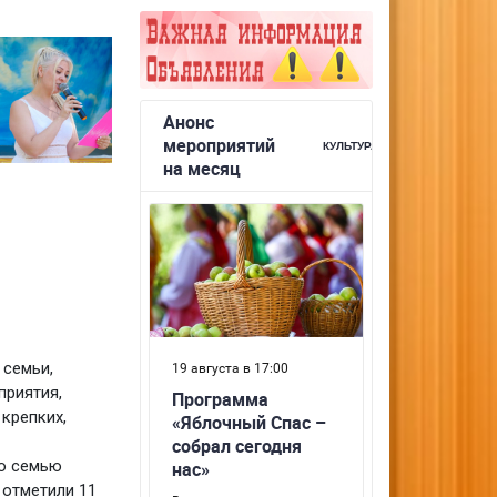
 семьи,
приятия,
крепких,
ую семью
отметили 11