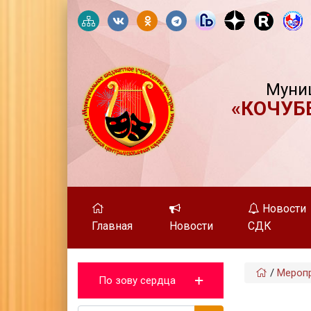
Муни
«КОЧУБ
Новости
Главная
Новости
СДК
/
Мероп
По зову сердца