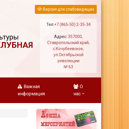
Версия для слабовидящих
Тел:
+7 (865-50) 2-35-34
ьтуры
Адрес:
357000,
КЛУБНАЯ
Ставропольский край,
с.Кочубеевское,
ул.Октябрьской
революции
№ 63
Важная
О
информация
нас